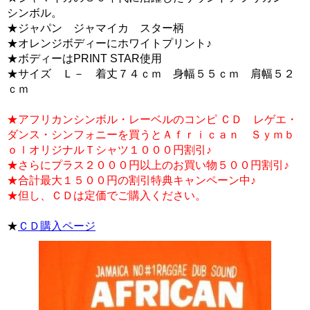
シンボル。
★ジャパン ジャマイカ スター柄
★オレンジボディーにホワイトプリント♪
★ボディーはPRINT STAR使用
★サイズ Ｌ－ 着丈７４ｃｍ 身幅５５ｃｍ 肩幅５２
ｃｍ
★アフリカンシンボル・レーベルのコンピ ＣＤ レゲエ・
ダンス・シンフォニーを買うとＡｆｒｉｃａｎ Ｓｙｍｂ
ｏｌオリジナルＴシャツ１０００円割引♪
★さらにプラス２０００円以上のお買い物５００円割引♪
★合計最大１５００円の割引特典キャンペーン中♪
★但し、ＣＤは定価でご購入ください。
★
ＣＤ購入ページ