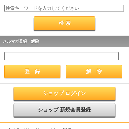
メルマガ登録・解除
ショップ ログイン
ショップ 新規会員登録