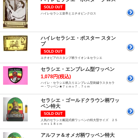
SOLD OUT
ハイレセラシエ皇帝とエチオピンクロス
ハイレセラシエ・ポスター スタン
プ
SOLD OUT
エチオピアのスタンプ柄ライオン＆セラシエ
セラシエ・エンブレム型ワッペン
1,078円(税込)
ハイレ・セラシエ柄入りエンブレム型刺繍ラスタカラ
ー・ワッペン★７ｃｍｘ７．７ｃｍ
セラシエ・ゴールドクラウン柄ワッ
ペン特大
SOLD OUT
人気のセラシエ戴冠式柄ワッペンの特大型サイズ ２５
ｃｍｘ１８ｃｍ
アルファ＆オメガ柄ワッペン特大