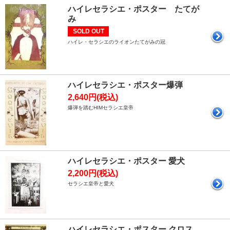
ハイレセラシエ・ポスター たてが
み
SOLD OUT
ハイレ・セラシエのライオンたてがみの冠
ハイレセラシエ・ポスター爆弾
2,640円(税込)
爆弾を踏むHIMセラシエ皇帝
ハイレセラシエ・ポスター 愛犬
2,200円(税込)
セラシエ皇帝と愛犬
ハイレセラシエ・ポスター クロス