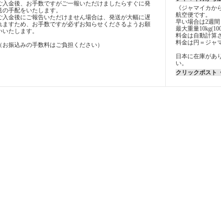
ご入金後、お手数ですがご一報いただけましたらすぐに発
《ジャマイカか
送の手配をいたします。
航空便です。
ご入金後にご報告いただけません場合は、発送が大幅に遅
早い場合は2週間
れますため、お手数ですが必ずお知らせくださるようお願
最大重量10kg(10
いいたします。
料金は自動計算
料金は円＝ジャ
（お振込みの手数料はご負担ください）
日本に在庫があ
い。
クリックポスト