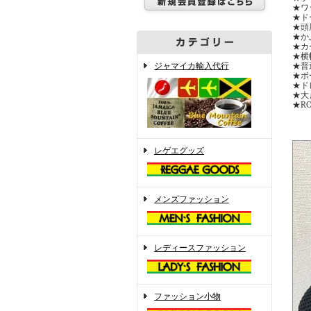
★ワ
★ド
★頭
★か
★カ
★横
ジャマイカ輸入代行
★普
★ボ
★ド
★大
★R
レゲエグッズ
メンズファッション
レディースファッション
ファッション小物