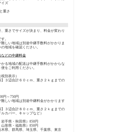
サイズ
と重さ
計、重さでサイズが決まり、料金が変わり
です。
が難しい地域は別途中継手数料がかかりま
いの地域を確認ください。
島などの中継料金
かかる地域の配送は中継手数料がかからな
ト便をご利用ください。
（税別表示）
料】３辺合計６０ｃｍ、重さ２ｋｇまでの
0円～750円
が難しい地域は別途中継料金がかかります
料】３辺合計８０ｃｍ、重さ２ｋｇまでの
ドルカバー、キャップなど）
岩手県・秋田県）850円
山形県・福島県）850円
栃木県、群馬県、埼玉県、千葉県、東京