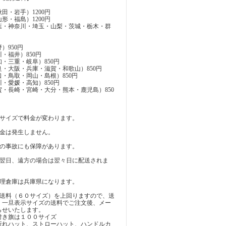
田・岩手）1200円
形・福島）1200円
葉・神奈川・埼玉・山梨・茨城・栃木・群
）950円
・福井）850円
・三重・岐阜）850円
・大阪・兵庫・滋賀・和歌山）850円
・鳥取・岡山・島根）850円
・愛媛・高知）850円
・長崎・宮崎・大分・熊本・鹿児島）850
のサイズで料金が変わります。
料金は発生しません。
どの事故にも保障があります。
は翌日、遠方の場合は翌々日に配送されま
管理倉庫は兵庫県になります。
示送料（６０サイズ）を上回りますので、送
。一旦表示サイズの送料でご注文後、メー
らせいたします。
付き旗は１００サイズ
折れハット、ストローハット、ハンドルカ