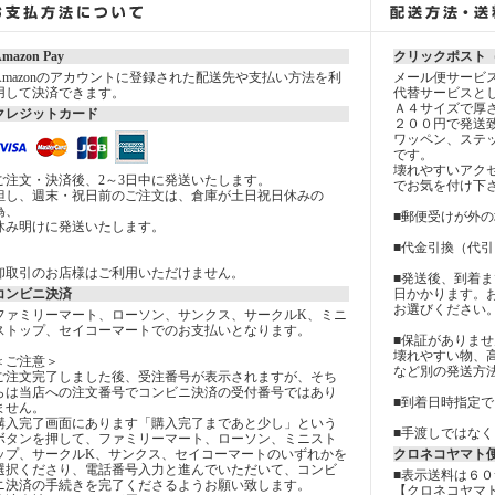
mazon Pay
クリックポスト
Amazonのアカウントに登録された配送先や支払い方法を利
メール便サービ
用して決済できます。
代替サービスと
Ａ４サイズで厚
クレジットカード
２００円で発送
ワッペン、ステ
です。
壊れやすいアク
ご注文・決済後、2～3日中に発送いたします。
でお気を付け下
但し、週末・祝日前のご注文は、倉庫が土日祝日休みの
為、
■郵便受けが外
休み明けに発送いたします。
■代金引換（代
卸取引のお店様はご利用いただけません。
■発送後、到着
コンビニ決済
日かかります。
お選びください
ファミリーマート、ローソン、サンクス、サークルK、ミニ
ストップ、セイコーマートでのお支払いとなります。
■保証がありませ
壊れやすい物、
＜ご注意＞
など別の発送方
ご注文完了しました後、受注番号が表示されますが、そち
らは当店への注文番号でコンビニ決済の受付番号ではあり
■到着日時指定
ません。
購入完了画面にあります「購入完了まであと少し」という
■手渡しではな
ボタンを押して、ファミリーマート、ローソン、ミニスト
ップ、サークルK、サンクス、セイコーマートのいずれかを
クロネコヤマト
選択くださり、電話番号入力と進んでいただいて、コンビ
■表示送料は６
ニ決済の手続きを完了くださるようお願い致します。
【クロネコヤマ