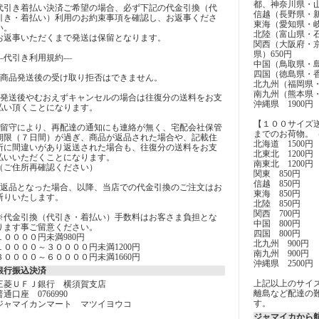
都、神奈川県・山
代引き着払い決済ご希望の場合、必ず下記の代金引換（代
信越（長野県・新
引き・着払い）利用のお約束事項を確認し、お返事くださ
東海（愛知県・岐
い。
北陸（富山県・石
お返事いただくまで発送は保留となります。
関西（大阪府・
県）650円
―代引き利用規約―
中国（鳥取県・島
四国（徳島県・香
■商品発送後の受け取り拒否はできません。
北九州（福岡県・
南九州（熊本県・
■発送後やむおえずキャンセルの場合は往復分の送料をお支
沖縄県 1900円
払い頂くことになります。
【１００サイズ
■留守により、再配達の通知にも連絡が無く、宅配会社保管
までのお荷物。
期限（７日間）が過ぎ、商品が返品された場合や、記載住
北海道 1500円
所に間違いがあり返送された場合も、往復分の送料をお支
北東北 1200円
払いいただくことになります。
南東北 1200円
（ご住所再確認ください）
関東 850円
信越 850円
■返品となった場合、以降、当店での代金引換のご注文はお
東海 850円
断りいたします。
北陸 850円
関西 700円
※代金引換（代引き・着払い）手数料はお客さま負担とな
中国 800円
ります事ご留意ください。
四国 800円
１００００円未満980円
北九州 900円
１００００～３００００円未満1200円
南九州 900円
３００００～６００００円未満1660円
沖縄県 2500円
銀行振込決済
上記以上のサイ
三菱ＵＦＪ銀行 横須賀支店
離島など配達の
普通口座 0766990
す。
ジャマイカンマート マツイヨウコ
ジャマイカから