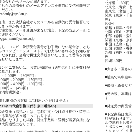
決済会社からメールが届きます。
北海道 1800円
こちらの決済会社のメールアドレスを事前に受信可能設定
北東北（青森・秋
ください。
南東北（宮城・山
endonly@epsilon.jp
関東（東京・千
馬）
当店、また決済会社からのメールを自動的に受付拒否して
950円
しまう事があります。
信越（新潟・長野
ご注文後、メール連絡が来ない場合、下記の当店メールに
北陸（富山・石川
ご連絡ください。
中部（静岡・愛知
eggae_mart@yahoo.co.jp
関西（京都・奈良
中国（広島・山口
もし、コンビニ決済受付番号がお手元にない場合は、どち
四国（徳島・香川
らのコンビニエンス・ストアでお支払いされるかお知らせ
九州（福岡・佐賀
くだされば、当店で再注文手続きいたしまして番号をお知
円
らせいたします。
沖縄1450円
コンビニ支払いは、お買い物総額（送料含む）に手数料が
■大きさ・重さ
加算されます。
～1,999円 （130円/回）
■離島でも中継
2,000円～2,999円 （150円/回）
3,000円～4,999円 （180円/回）
■破損・紛失な
5,000円～ （4%/回）
（消費税別途）
■発送後、本州
す。
(卸し取引のお客様はご利用いただけません）
クロネコ代金引換（代引き・着払い）
■発送元の商品
代金引換（着払い）は、悪戯注文・受け取り拒否・留守に
■下記商品は表
よる返品が多々起こっております。
料が変わります
返品になりました場合、発送手数料・送料が当店負担にな
ルで送料をお知
り大変迷惑になります。
＊ポスター、棒
＊キャップ、中