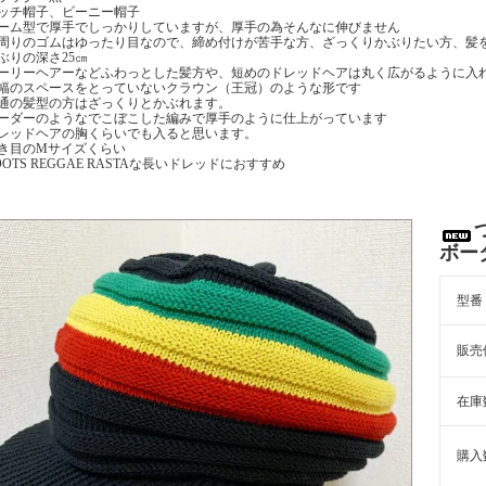
ッチ帽子、ビーニー帽子
ーム型で厚手でしっかりしていますが、厚手の為そんなに伸びません
周りのゴムはゆったり目なので、締め付けが苦手な方、ざっくりかぶりたい方、髪
ぶりの深さ25㎝
ーリーヘアーなどふわっとした髪方や、短めのドレッドヘアは丸く広がるように入
幅のスペースをとっていないクラウン（王冠）のような形です
通の髪型の方はざっくりとかぶれます。
ーダーのようなでこぼこした編みで厚手のように仕上がっています
レッドヘアの胸くらいでも入ると思います。
き目のMサイズくらい
OOTS REGGAE RASTAな長いドレッドにおすすめ
ボー
型番
販売
在庫
購入