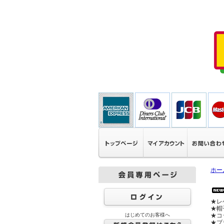
ホー
★レ
★帽
はじめてのお客様へ
★コ
★ブ