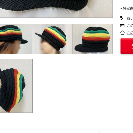
» 特定
買
こ
こ