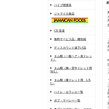
パイプ喫煙具
A
ジャマイカ食品
CD 音楽
無料サービス品・梱包箱
ディスカウント値下げ品
タム帽（一般ヘア～肩ドレッ
ド）
タム帽（胸～背中ドレッド用
M/L）
タム帽（腰ドレッド用 L/X
L）
ハイレ・セラシエ一覧
ボブ・マーレー一覧