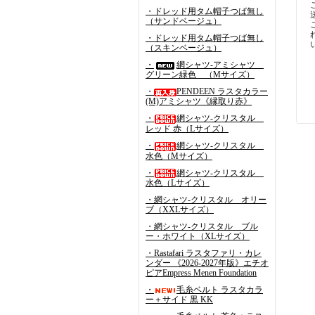
・ドレッド用タム帽子つば無し
（サンドベージュ）
・ドレッド用タム帽子つば無し
（スキンベージュ）
・
網シャツ-アミシャツ
グリーン緑色 （Mサイズ）
・
PENDEEN ラスタカラー
(M)アミシャツ《縁取り赤》
・
網シャツ-クリスタル
レッド 赤（Lサイズ）
・
網シャツ-クリスタル
水色（Mサイズ）
・
網シャツ-クリスタル
水色（Lサイズ）
・網シャツ-クリスタル オリー
ブ（XXLサイズ）
・網シャツ-クリスタル ブル
ー・ホワイト（XLサイズ）
・Rastafari ラスタファリ・カレ
ンダー 《2026-2027年版》エチオ
ピアEmpress Menen Foundation
・
毛糸ベルト ラスタカラ
ー＋サイド 黒 KK