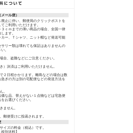
（メール便）
ス廃止に伴い、郵便局のクリックポストを
してご利用いただけます。
さ３ｃｍまでの薄い商品の場合、全国一律
致します。
ッカー、Ｔシャツ、ニット帽など発送可能
セサリー類は壊れても保証はありませんの
さい。
の場合、盗難などにご注意ください。
引き）決済はご利用いただけません。
まで２日程かかります。離島などの場合は数
お急ぎの方は別の宅配便などの発送方法を
。
ん。
高価な品、替えがない１点物などは宅急便
法をお選びください。
できません。
く、郵便受けに投函されます。
便
０サイズの料金（税込）です。
ト税別送料】