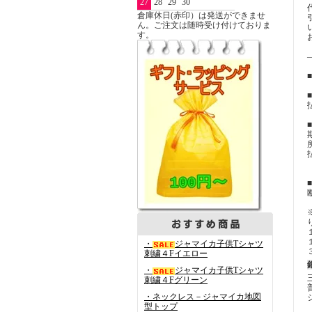
27
28
29
30
倉庫休日(赤印）は発送ができませ
ん。ご注文は随時受け付けておりま
す。
・
ジャマイカ子供Tシャツ
刺繍４Fイエロー
・
ジャマイカ子供Tシャツ
刺繍４Fグリーン
・ネックレス－ジャマイカ地図
型トップ