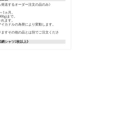
ら発送するオーダー注文の品のみ》
～1ヵ月。
000g)まで。
されます。
マイカドルの為替により変動します。
りますその他の品とは別でご注文くださ
《網シャツ2枚以上》