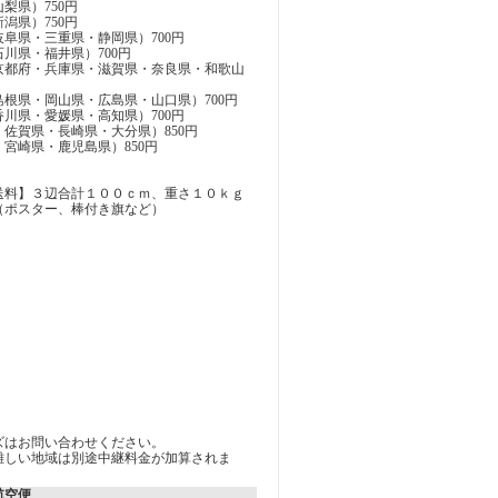
梨県）750円
潟県）750円
阜県・三重県・静岡県）700円
川県・福井県）700円
京都府・兵庫県・滋賀県・奈良県・和歌山
根県・岡山県・広島県・山口県）700円
川県・愛媛県・高知県）700円
佐賀県・長崎県・大分県）850円
宮崎県・鹿児島県）850円
送料】３辺合計１００ｃｍ、重さ１０ｋｇ
（ポスター、棒付き旗など）
ズはお問い合わせください。
難しい地域は別途中継料金が加算されま
航空便