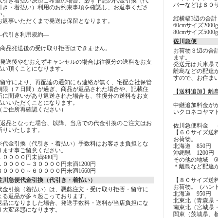
代引き着払い決済ご希望の場合、必ず下記の代金引換（代
バーなどは８０
引き・着払い）利用のお約束事項を確認し、お返事くださ
い。
縦横幅3辺の合計
お返事いただくまで発送は保留となります。
60cmサイズ2000g
80cmサイズ5000g
―代引き利用規約―
佐川急便
■商品発送後の受け取り拒否はできません。
お荷物３辺の合
ます。
■発送後やむおえずキャンセルの場合は往復分の送料をお支
発送元は兵庫県
払い頂くことになります。
離島などの配達
すので、お住ま
■留守により、再配達の通知にも連絡が無く、宅配会社保管
期限（７日間）が過ぎ、商品が返品された場合や、記載住
【送料追加】離
所に間違いがあり返送された場合も、往復分の送料をお支
払いいただくことになります。
中継追加料金が
（ご住所再確認ください）
いクロネコヤマ
■返品となった場合、以降、当店での代金引換のご注文はお
佐川急便料金 
断りいたします。
【６０サイズ送
お荷物。
※代金引換（代引き・着払い）手数料はお客さま負担とな
北海道 850円
ります事ご留意ください。
沖縄県 1200円
１００００円未満980円
その他の地域 60
１００００～３００００円未満1200円
＊離島など配達
３００００～６００００円未満1660円
佐川急便代金引換（代引き・着払い）
【８０サイズ送
お荷物。（ハン
代金引換（着払い）は、悪戯注文・受け取り拒否・留守に
北海道 950円
よる返品が多々起こっております。
北東北（青森県・
返品になりました場合、発送手数料・送料が当店負担にな
南東北（宮城県・
り大変迷惑になります。
関東（茨城県、