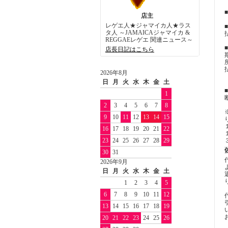
店主
レゲエ人★ジャマイカ人★ラス
タ人 ～JAMAICAジャマイカ &
REGGAEレゲエ 関連ニュース～
店長日記はこちら
2026年8月
日
月
火
水
木
金
土
1
2
3
4
5
6
7
8
9
10
11
12
13
14
15
16
17
18
19
20
21
22
23
24
25
26
27
28
29
30
31
2026年9月
日
月
火
水
木
金
土
1
2
3
4
5
6
7
8
9
10
11
12
13
14
15
16
17
18
19
20
21
22
23
24
25
26