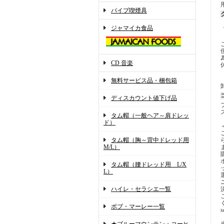
パイプ喫煙具
ジャマイカ食品
CD 音楽
無料サービス品・梱包箱
ディスカウント値下げ品
タム帽（一般ヘア～肩ドレッ
ド）
タム帽（胸～背中ドレッド用
M/L）
タム帽（腰ドレッド用 L/X
L）
ハイレ・セラシエ一覧
ボブ・マーレー一覧
s