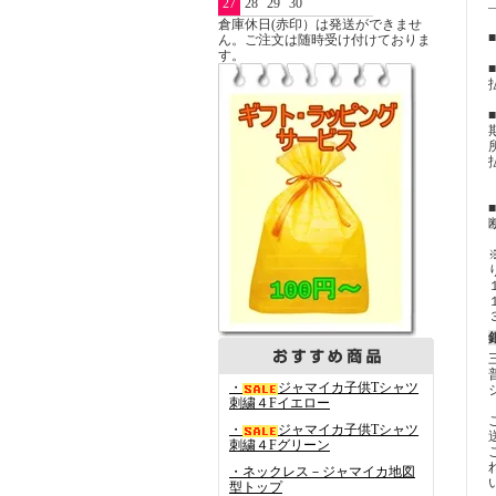
27
28
29
30
倉庫休日(赤印）は発送ができませ
ん。ご注文は随時受け付けておりま
す。
・
ジャマイカ子供Tシャツ
刺繍４Fイエロー
・
ジャマイカ子供Tシャツ
刺繍４Fグリーン
・ネックレス－ジャマイカ地図
型トップ