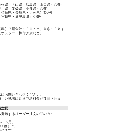
根県・岡山県・広島県・山口県）700円
川県・愛媛県・高知県）700円
佐賀県・長崎県・大分県）850円
宮崎県・鹿児島県）850円
送料】３辺合計１００ｃｍ、重さ１０ｋｇ
（ポスター、棒付き旗など）
ズはお問い合わせください。
難しい地域は別途中継料金が加算されま
航空便
ら発送するオーダー注文の品のみ》
～1ヵ月。
000g)まで。
されます。