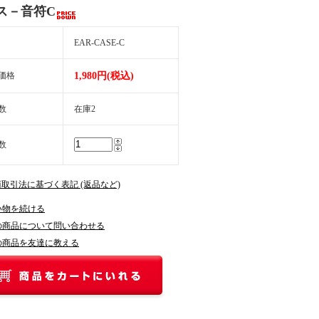
ス－音符C
EAR-CASE-C
価格
1,980円(税込)
数
在庫2
数
商取引法に基づく表記 (返品など)
い物を続ける
の商品について問い合わせる
の商品を友達に教える