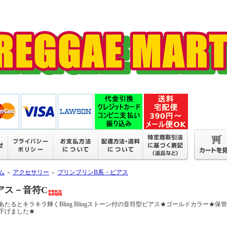
ム
アクセサリー
ブリンブリンB系・ピアス
＞
＞
アス－音符C
あたるとキラキラ輝くBling Blingストーン付の音符型ピアス★ゴールドカラー
下げました★