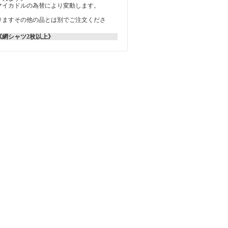
マイカドルの為替により変動します。
りますその他の品とは別でご注文くださ
《網シャツ2枚以上》