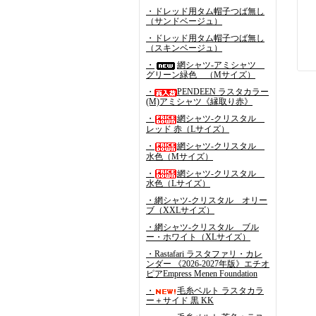
・ドレッド用タム帽子つば無し
（サンドベージュ）
・ドレッド用タム帽子つば無し
（スキンベージュ）
・
網シャツ-アミシャツ
グリーン緑色 （Mサイズ）
・
PENDEEN ラスタカラー
(M)アミシャツ《縁取り赤》
・
網シャツ-クリスタル
レッド 赤（Lサイズ）
・
網シャツ-クリスタル
水色（Mサイズ）
・
網シャツ-クリスタル
水色（Lサイズ）
・網シャツ-クリスタル オリー
ブ（XXLサイズ）
・網シャツ-クリスタル ブル
ー・ホワイト（XLサイズ）
・Rastafari ラスタファリ・カレ
ンダー 《2026-2027年版》エチオ
ピアEmpress Menen Foundation
・
毛糸ベルト ラスタカラ
ー＋サイド 黒 KK