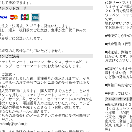
用して決済できます。
代替サービスと
Ａ４サイズで厚
クレジットカード
２００円で発送
ワッペン、ステ
です。
壊れやすいアク
ご注文・決済後、2～3日中に発送いたします。
でお気を付け下
但し、週末・祝日前のご注文は、倉庫が土日祝日休みの
為、
■郵便受けが外
休み明けに発送いたします。
■代金引換（代
卸取引のお店様はご利用いただけません。
■発送後、到着
コンビニ決済
日かかります。
お選びください
ファミリーマート、ローソン、サンクス、サークルK、ミニ
ストップ、セイコーマートでのお支払いとなります。
■保証がありませ
壊れやすい物、
＜ご注意＞
など別の発送方
ご注文完了しました後、受注番号が表示されますが、そち
らは当店への注文番号でコンビニ決済の受付番号ではあり
■到着日時指定
ません。
購入完了画面にあります「購入完了まであと少し」という
■手渡しではな
ボタンを押して、ファミリーマート、ローソン、ミニスト
ップ、サークルK、サンクス、セイコーマートのいずれかを
クロネコヤマト
選択くださり、電話番号入力と進んでいただいて、コンビ
■表示送料は６
ニ決済の手続きを完了くださるようお願い致します。
【クロネコヤマ
決済会社からメールが届きます。
北海道 1800円
こちらの決済会社のメールアドレスを事前に受信可能設定
北東北（青森・秋
ください。
南東北（宮城・山
endonly@epsilon.jp
関東（東京・千
馬）
当店、また決済会社からのメールを自動的に受付拒否して