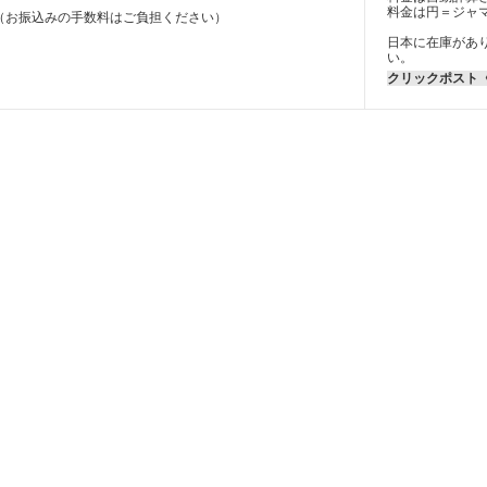
料金は円＝ジャ
（お振込みの手数料はご負担ください）
日本に在庫があ
い。
クリックポスト