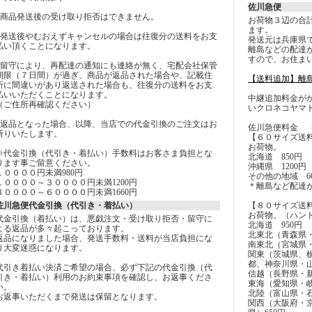
佐川急便
■商品発送後の受け取り拒否はできません。
お荷物３辺の合
ます。
■発送後やむおえずキャンセルの場合は往復分の送料をお支
発送元は兵庫県
払い頂くことになります。
離島などの配達
すので、お住ま
■留守により、再配達の通知にも連絡が無く、宅配会社保管
期限（７日間）が過ぎ、商品が返品された場合や、記載住
【送料追加】離
所に間違いがあり返送された場合も、往復分の送料をお支
払いいただくことになります。
中継追加料金が
（ご住所再確認ください）
いクロネコヤマ
■返品となった場合、以降、当店での代金引換のご注文はお
佐川急便料金 
断りいたします。
【６０サイズ送
お荷物。
※代金引換（代引き・着払い）手数料はお客さま負担とな
北海道 850円
ります事ご留意ください。
沖縄県 1200円
１００００円未満980円
その他の地域 60
１００００～３００００円未満1200円
＊離島など配達
３００００～６００００円未満1660円
佐川急便代金引換（代引き・着払い）
【８０サイズ送
お荷物。（ハン
代金引換（着払い）は、悪戯注文・受け取り拒否・留守に
北海道 950円
よる返品が多々起こっております。
北東北（青森県・
返品になりました場合、発送手数料・送料が当店負担にな
南東北（宮城県・
り大変迷惑になります。
関東（茨城県、
都、神奈川県・山
代引き着払い決済ご希望の場合、必ず下記の代金引換（代
信越（長野県・新
引き・着払い）利用のお約束事項を確認し、お返事くださ
東海（愛知県・岐
い。
北陸（富山県・石
お返事いただくまで発送は保留となります。
関西（大阪府・