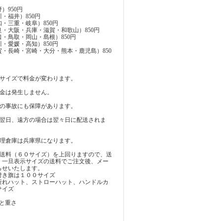
）950円
・福井）850円
・三重・岐阜）850円
・大阪・兵庫・滋賀・和歌山）850円
・鳥取・岡山・島根）850円
・愛媛・高知）850円
・長崎・宮崎・大分・熊本・鹿児島）850
のサイズで料金が変わります。
料金は発生しません。
どの事故にも保障があります。
は翌日、遠方の場合は翌々日に配送されま
管理倉庫は兵庫県になります。
示送料（６０サイズ）を上回りますので、送
。一旦表示サイズの送料でご注文後、メー
らせいたします。
付き旗は１００サイズ
折れハット、ストローハット、ハンドルカ
サイズ
と重さ