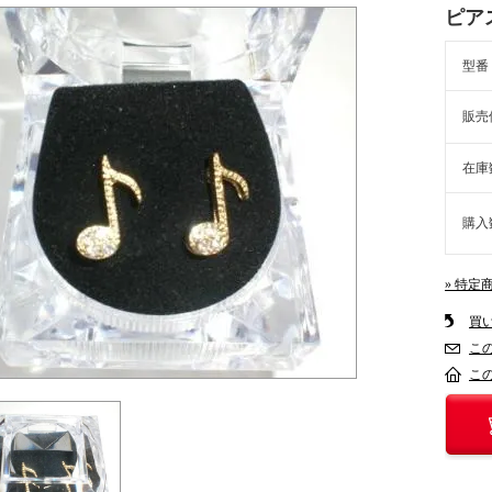
ピア
型番
販売
在庫
購入
» 特定
買
こ
こ