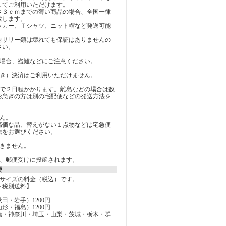
してご利用いただけます。
さ３ｃｍまでの薄い商品の場合、全国一律
致します。
ッカー、Ｔシャツ、ニット帽など発送可能
セサリー類は壊れても保証はありませんの
さい。
の場合、盗難などにご注意ください。
引き）決済はご利用いただけません。
まで２日程かかります。離島などの場合は数
お急ぎの方は別の宅配便などの発送方法を
。
ん。
高価な品、替えがない１点物などは宅急便
法をお選びください。
できません。
く、郵便受けに投函されます。
便
０サイズの料金（税込）です。
ト税別送料】
田・岩手）1200円
形・福島）1200円
葉・神奈川・埼玉・山梨・茨城・栃木・群