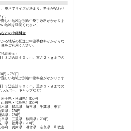
計、重さでサイズが決まり、料金が変わり
です。
が難しい地域は別途中継手数料がかかりま
いの地域を確認ください。
島などの中継料金
かかる地域の配送は中継手数料がかからな
ト便をご利用ください。
（税別表示）
料】３辺合計６０ｃｍ、重さ２ｋｇまでの
0円～750円
が難しい地域は別途中継料金がかかります
料】３辺合計８０ｃｍ、重さ２ｋｇまでの
ドルカバー、キャップなど）
岩手県・秋田県）850円
山形県・福島県）850円
栃木県、群馬県、埼玉県、千葉県、東京
梨県）750円
潟県）750円
阜県・三重県・静岡県）700円
川県・福井県）700円
京都府・兵庫県・滋賀県・奈良県・和歌山