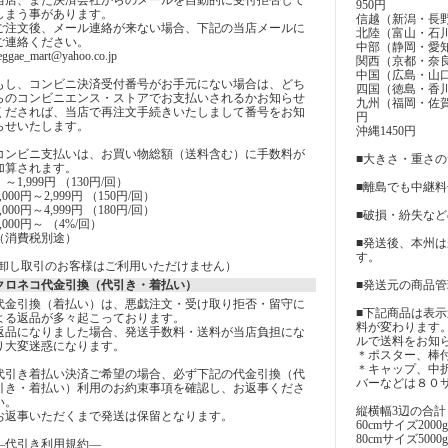
950円
しまう事があります。
信越（新潟・長野
ご注文後、メール連絡が来ない場合、下記の当店メールに
北陸（富山・石川
ご連絡ください。
中部（静岡・愛知
eggae_mart@yahoo.co.jp
関西（京都・奈良
中国（広島・山口
もし、コンビニ決済受付番号がお手元にない場合は、どち
四国（徳島・香川
らのコンビニエンス・ストアでお支払いされるかお知らせ
九州（福岡・佐賀
くだされば、当店で再注文手続きいたしまして番号をお知
円
らせいたします。
沖縄1450円
コンビニ支払いは、お買い物総額（送料含む）に手数料が
■大きさ・重さ
加算されます。
～1,999円 （130円/回）
■離島でも中継
2,000円～2,999円 （150円/回）
3,000円～4,999円 （180円/回）
■破損・紛失な
5,000円～ （4%/回）
（消費税別途）
■発送後、本州
す。
(卸し取引のお客様はご利用いただけません）
クロネコ代金引換（代引き・着払い）
■発送元の商品
代金引換（着払い）は、悪戯注文・受け取り拒否・留守に
■下記商品は表
よる返品が多々起こっております。
料が変わります
返品になりました場合、発送手数料・送料が当店負担にな
ルで送料をお知
り大変迷惑になります。
＊ポスター、棒
＊キャップ、中
代引き着払い決済ご希望の場合、必ず下記の代金引換（代
バーなどは８０
引き・着払い）利用のお約束事項を確認し、お返事くださ
い。
縦横幅3辺の合計
お返事いただくまで発送は保留となります。
60cmサイズ2000g
80cmサイズ5000g
―代引き利用規約―