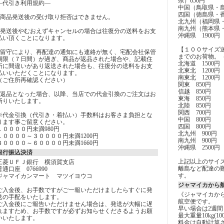
県）650円
―代引き利用規約―
中国（鳥取県・島
四国（徳島県・香
■商品発送後の受け取り拒否はできません。
北九州（福岡県・
南九州（熊本県・
■発送後やむおえずキャンセルの場合は往復分の送料をお支
沖縄県 1900円
払い頂くことになります。
【１００サイズ
■留守により、再配達の通知にも連絡が無く、宅配会社保管
までのお荷物。
期限（７日間）が過ぎ、商品が返品された場合や、記載住
北海道 1500円
所に間違いがあり返送された場合も、往復分の送料をお支
北東北 1200円
払いいただくことになります。
南東北 1200円
（ご住所再確認ください）
関東 850円
信越 850円
■返品となった場合、以降、当店での代金引換のご注文はお
東海 850円
断りいたします。
北陸 850円
関西 700円
※代金引換（代引き・着払い）手数料はお客さま負担とな
中国 800円
ります事ご留意ください。
四国 800円
１００００円未満980円
北九州 900円
１００００～３００００円未満1200円
南九州 900円
３００００～６００００円未満1660円
沖縄県 2500円
銀行振込決済
上記以上のサイ
三菱ＵＦＪ銀行 横須賀支店
離島など配達の
普通口座 0766990
す。
ジャマイカンマート マツイヨウコ
ジャマイカから
ご入金後、お手数ですがご一報いただけましたらすぐに発
《ジャマイカか
送の手配をいたします。
航空便です。
ご入金後にご報告いただけません場合は、発送が大幅に遅
早い場合は2週間
れますため、お手数ですが必ずお知らせくださるようお願
最大重量10kg(10
いいたします。
料金は自動計算