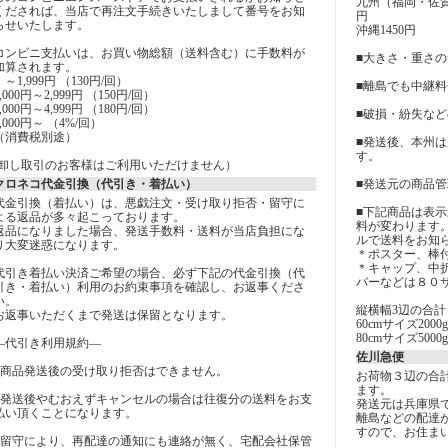
九州（福岡・佐賀
くだされば、当店で再注文手続きいたしまして番号をお知
円
らせいたします。
沖縄1450円
コンビニ支払いは、お買い物総額（送料含む）に手数料が
■大きさ・重さ
加算されます。
～1,999円 （130円/回）
■離島でも中継
2,000円～2,999円 （150円/回）
3,000円～4,999円 （180円/回）
■破損・紛失な
5,000円～ （4%/回）
（消費税別途）
■発送後、本州
す。
(卸し取引のお客様はご利用いただけません）
クロネコ代金引換（代引き・着払い）
■発送元の商品
代金引換（着払い）は、悪戯注文・受け取り拒否・留守に
■下記商品は表
よる返品が多々起こっております。
料が変わります
返品になりました場合、発送手数料・送料が当店負担にな
ルで送料をお知
り大変迷惑になります。
＊ポスター、棒
＊キャップ、中
代引き着払い決済ご希望の場合、必ず下記の代金引換（代
バーなどは８０
引き・着払い）利用のお約束事項を確認し、お返事くださ
い。
縦横幅3辺の合計
お返事いただくまで発送は保留となります。
60cmサイズ2000g
80cmサイズ5000g
―代引き利用規約―
佐川急便
■商品発送後の受け取り拒否はできません。
お荷物３辺の合
ます。
■発送後やむおえずキャンセルの場合は往復分の送料をお支
発送元は兵庫県
払い頂くことになります。
離島などの配達
すので、お住ま
■留守により、再配達の通知にも連絡が無く、宅配会社保管