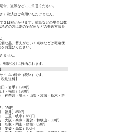
の場合、盗難などにご注意ください。
引き）決済はご利用いただけません。
まで２日程かかります。離島などの場合は数
お急ぎの方は別の宅配便などの発送方法を
。
ん。
高価な品、替えがない１点物などは宅急便
法をお選びください。
できません。
く、郵便受けに投函されます。
便
０サイズの料金（税込）です。
ト税別送料】
田・岩手）1200円
形・福島）1200円
葉・神奈川・埼玉・山梨・茨城・栃木・群
）950円
・福井）850円
・三重・岐阜）850円
・大阪・兵庫・滋賀・和歌山）850円
・鳥取・岡山・島根）850円
・愛媛・高知）850円