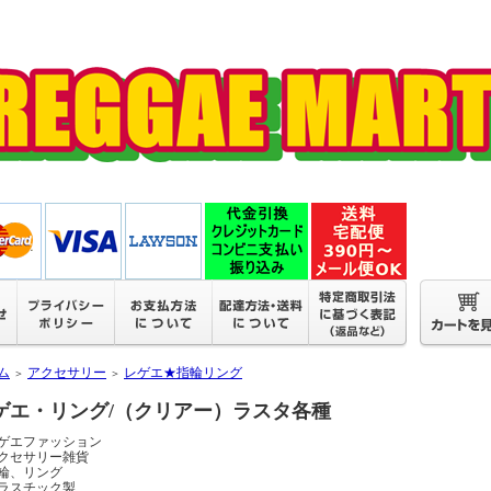
ム
アクセサリー
レゲエ★指輪リング
＞
＞
ゲエ・リング/（クリアー）ラスタ各種
ゲエファッション
クセサリー雑貨
輪、リング
ラスチック製