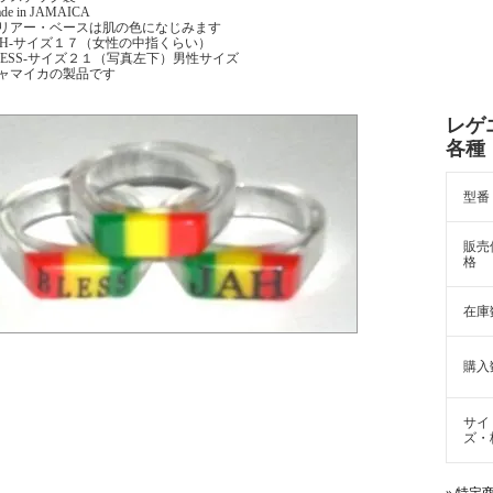
de in JAMAICA
リアー・ベースは肌の色になじみます
AH-サイズ１７（女性の中指くらい）
LESS-サイズ２１（写真左下）男性サイズ
ャマイカの製品です
レゲ
各種
型番
販売
格
在庫
購入
サイ
ズ・