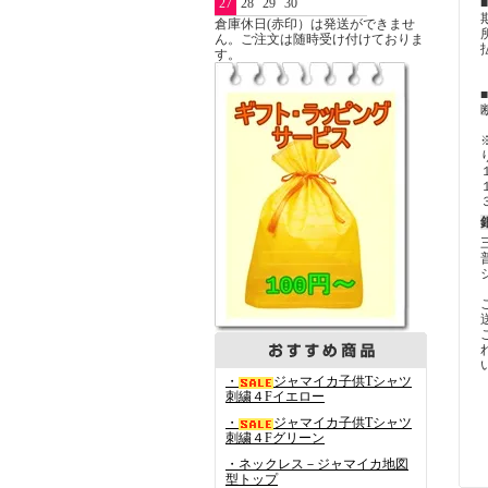
27
28
29
30
倉庫休日(赤印）は発送ができませ
ん。ご注文は随時受け付けておりま
す。
・
ジャマイカ子供Tシャツ
刺繍４Fイエロー
・
ジャマイカ子供Tシャツ
刺繍４Fグリーン
・ネックレス－ジャマイカ地図
型トップ