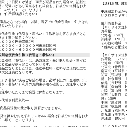
期限（７日間）が過ぎ、商品が返品された場合や、記載住
【送料追加】離
所に間違いがあり返送された場合も、往復分の送料をお支
払いいただくことになります。
中継追加料金が
（ご住所再確認ください）
いクロネコヤマ
■返品となった場合、以降、当店での代金引換のご注文はお
佐川急便料金 
断りいたします。
【６０サイズ送
お荷物。
※代金引換（代引き・着払い）手数料はお客さま負担とな
北海道 850円
ります事ご留意ください。
沖縄県 1200円
１００００円未満980円
その他の地域 60
１００００～３００００円未満1200円
＊離島など配達
３００００～６００００円未満1660円
佐川急便代金引換（代引き・着払い）
【８０サイズ送
お荷物。（ハン
代金引換（着払い）は、悪戯注文・受け取り拒否・留守に
北海道 950円
よる返品が多々起こっております。
北東北（青森県・
返品になりました場合、発送手数料・送料が当店負担にな
南東北（宮城県・
り大変迷惑になります。
関東（茨城県、
都、神奈川県・山
代引き着払い決済ご希望の場合、必ず下記の代金引換（代
信越（長野県・新
引き・着払い）利用のお約束事項を確認し、お返事くださ
東海（愛知県・岐
い。
北陸（富山県・石
お返事いただくまで発送は保留となります。
関西（大阪府・
県）650円
―代引き利用規約―
中国（鳥取県・島
四国（徳島県・香
■商品発送後の受け取り拒否はできません。
北九州（福岡県・
南九州（熊本県・
■発送後やむおえずキャンセルの場合は往復分の送料をお支
沖縄県 1900円
払い頂くことになります。
【１００サイズ