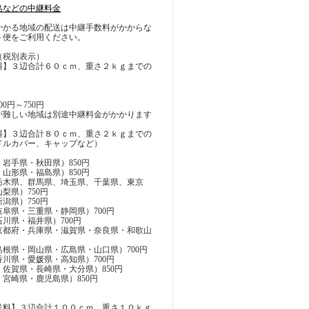
島などの中継料金
かかる地域の配送は中継手数料がかからな
ト便をご利用ください。
（税別表示）
料】３辺合計６０ｃｍ、重さ２ｋｇまでの
0円～750円
が難しい地域は別途中継料金がかかります
料】３辺合計８０ｃｍ、重さ２ｋｇまでの
ドルカバー、キャップなど）
岩手県・秋田県）850円
山形県・福島県）850円
栃木県、群馬県、埼玉県、千葉県、東京
梨県）750円
潟県）750円
阜県・三重県・静岡県）700円
川県・福井県）700円
京都府・兵庫県・滋賀県・奈良県・和歌山
根県・岡山県・広島県・山口県）700円
川県・愛媛県・高知県）700円
佐賀県・長崎県・大分県）850円
宮崎県・鹿児島県）850円
送料】３辺合計１００ｃｍ、重さ１０ｋｇ