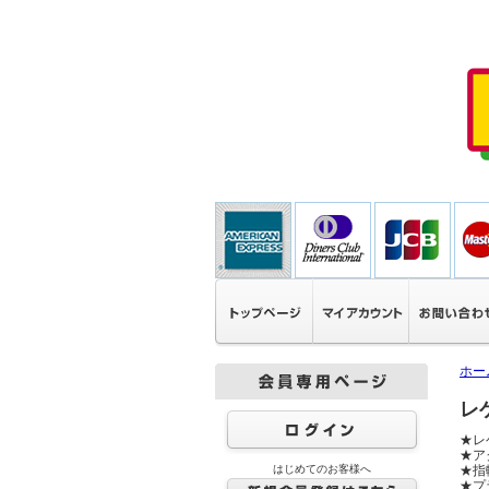
ホー
レ
★レ
★ア
はじめてのお客様へ
★指
★プ