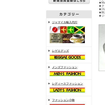
★Ma
★ク
★J
★B
★ジ
ジャマイカ輸入代行
レゲエグッズ
メンズファッション
レディースファッション
ファッション小物