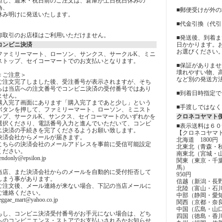
但し、週末・祝日前のご注文は、倉庫が土日祝日休みの
為、
■郵便受けが外
休み明けに発送いたします。
■代金引換（代
卸取引のお店様はご利用いただけません。
■発送後、到着
コンビニ決済
日かかります。
お選びください
ファミリーマート、ローソン、サンクス、サークルK、ミニ
ストップ、セイコーマートでのお支払いとなります。
■保証がありませ
壊れやすい物、
＜ご注意＞
など別の発送方
ご注文完了しました後、受注番号が表示されますが、そち
らは当店への注文番号でコンビニ決済の受付番号ではあり
■到着日時指定
ません。
購入完了画面にあります「購入完了まであと少し」という
■手渡しではな
ボタンを押して、ファミリーマート、ローソン、ミニスト
ップ、サークルK、サンクス、セイコーマートのいずれかを
クロネコヤマト
選択くださり、電話番号入力と進んでいただいて、コンビ
■表示送料は６
ニ決済の手続きを完了くださるようお願い致します。
【クロネコヤマ
決済会社からメールが届きます。
北海道 1800円
こちらの決済会社のメールアドレスを事前に受信可能設定
北東北（青森・秋
ください。
南東北（宮城・山
endonly@epsilon.jp
関東（東京・千
馬）
当店、また決済会社からのメールを自動的に受付拒否して
950円
しまう事があります。
信越（新潟・長野
ご注文後、メール連絡が来ない場合、下記の当店メールに
北陸（富山・石川
ご連絡ください。
中部（静岡・愛知
eggae_mart@yahoo.co.jp
関西（京都・奈良
中国（広島・山口
もし、コンビニ決済受付番号がお手元にない場合は、どち
四国（徳島・香川
らのコンビニエンス・ストアでお支払いされるかお知らせ