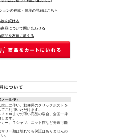
商取引法に基づく表記 (返品など)
ションの在庫・値段の詳細はこちら
い物を続ける
の商品について問い合わせる
の商品を友達に教える
（メール便）
ス廃止に伴い、郵便局のクリックポストを
してご利用いただけます。
さ３ｃｍまでの薄い商品の場合、全国一律
致します。
ッカー、Ｔシャツ、ニット帽など発送可能
セサリー類は壊れても保証はありませんの
さい。