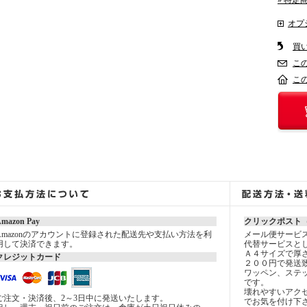
» 特定
オプ
買
こ
こ
mazon Pay
クリックポスト
Amazonのアカウントに登録された配送先や支払い方法を利
メール便サービ
用して決済できます。
代替サービスと
Ａ４サイズで厚
クレジットカード
２００円で発送
ワッペン、ステ
です。
壊れやすいアク
ご注文・決済後、2～3日中に発送いたします。
でお気を付け下