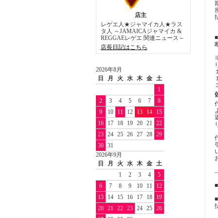
店主
レゲエ人★ジャマイカ人★ラス
タ人 ～JAMAICAジャマイカ &
REGGAEレゲエ 関連ニュース～
店長日記はこちら
2026年8月
日
月
火
水
木
金
土
1
2
3
4
5
6
7
8
9
10
11
12
13
14
15
16
17
18
19
20
21
22
23
24
25
26
27
28
29
30
31
2026年9月
日
月
火
水
木
金
土
1
2
3
4
5
6
7
8
9
10
11
12
13
14
15
16
17
18
19
20
21
22
23
24
25
26