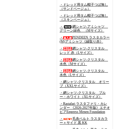
・ドレッド用タム帽子つば無し
（サンドベージュ）
・ドレッド用タム帽子つば無し
（スキンベージュ）
・
網シャツ-アミシャツ
グリーン緑色 （Mサイズ）
・
PENDEEN ラスタカラー
(M)アミシャツ《縁取り赤》
・
網シャツ-クリスタル
レッド 赤（Lサイズ）
・
網シャツ-クリスタル
水色（Mサイズ）
・
網シャツ-クリスタル
水色（Lサイズ）
・網シャツ-クリスタル オリー
ブ（XXLサイズ）
・網シャツ-クリスタル ブル
ー・ホワイト（XLサイズ）
・Rastafari ラスタファリ・カレ
ンダー 《2026-2027年版》エチオ
ピアEmpress Menen Foundation
・
毛糸ベルト ラスタカラ
ー＋サイド 黒 KK