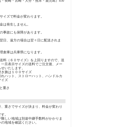
・長崎・宮崎・大分・熊本・鹿児島）850
のサイズで料金が変わります。
料金は発生しません。
どの事故にも保障があります。
は翌日、遠方の場合は翌々日に配送されま
管理倉庫は兵庫県になります。
示送料（６０サイズ）を上回りますので、送
。一旦表示サイズの送料でご注文後、メー
らせいたします。
付き旗は１００サイズ
折れハット、ストローハット、ハンドルカ
サイズ
と重さ
計、重さでサイズが決まり、料金が変わり
です。
が難しい地域は別途中継手数料がかかりま
いの地域を確認ください。