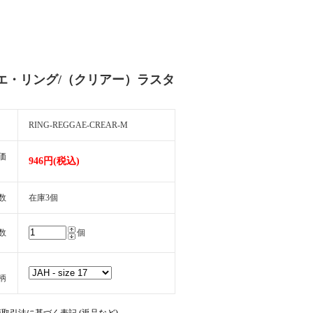
エ・リング/（クリアー）ラスタ
RING-REGGAE-CREAR-M
価
946円(税込)
数
在庫3個
数
個
柄