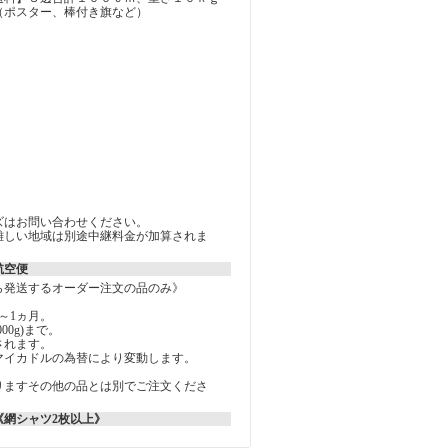
（ポスター、棒付き旗など）
ズはお問い合わせください。
難しい地域は別途中継料金が加算されま
航空便
ら発送するオーダー注文の品のみ》
～1ヵ月。
000g)まで。
されます。
マイカドルの為替により変動します。
りますその他の品とは別でご注文くださ
《網シャツ2枚以上》