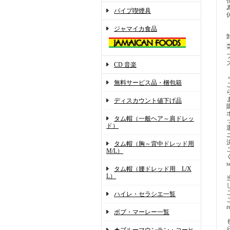
パイプ喫煙具
ジャマイカ食品
CD 音楽
無料サービス品・梱包箱
ディスカウント値下げ品
タム帽（一般ヘア～肩ドレッ
ド）
タム帽（胸～背中ドレッド用
M/L）
s
タム帽（腰ドレッド用 L/X
L）
ハイレ・セラシエ一覧
r
ボブ・マーレー一覧