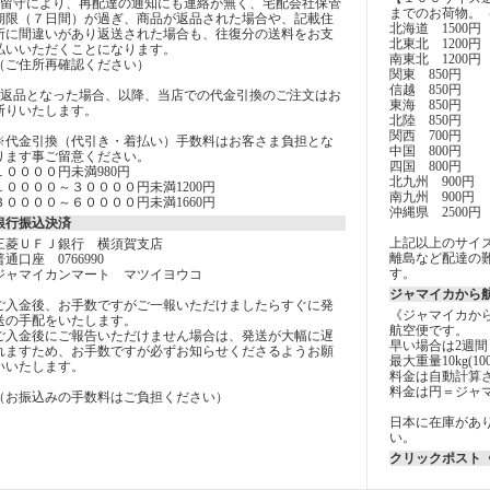
■留守により、再配達の通知にも連絡が無く、宅配会社保管
までのお荷物。
期限（７日間）が過ぎ、商品が返品された場合や、記載住
北海道 1500円
所に間違いがあり返送された場合も、往復分の送料をお支
北東北 1200円
払いいただくことになります。
南東北 1200円
（ご住所再確認ください）
関東 850円
信越 850円
■返品となった場合、以降、当店での代金引換のご注文はお
東海 850円
断りいたします。
北陸 850円
関西 700円
※代金引換（代引き・着払い）手数料はお客さま負担とな
中国 800円
ります事ご留意ください。
四国 800円
１００００円未満980円
北九州 900円
１００００～３００００円未満1200円
南九州 900円
３００００～６００００円未満1660円
沖縄県 2500円
銀行振込決済
上記以上のサイ
三菱ＵＦＪ銀行 横須賀支店
離島など配達の
普通口座 0766990
す。
ジャマイカンマート マツイヨウコ
ジャマイカから
ご入金後、お手数ですがご一報いただけましたらすぐに発
《ジャマイカか
送の手配をいたします。
航空便です。
ご入金後にご報告いただけません場合は、発送が大幅に遅
早い場合は2週間
れますため、お手数ですが必ずお知らせくださるようお願
最大重量10kg(10
いいたします。
料金は自動計算
料金は円＝ジャ
（お振込みの手数料はご負担ください）
日本に在庫があ
い。
クリックポスト