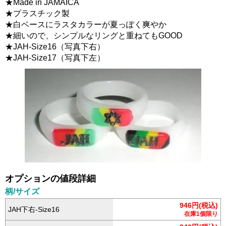
★Made in JAMAICA
★プラスチック製
★白ベースにラスタカラーが夏っぽく爽やか
★細いので、シンプルなリングと重ねてもGOOD
★JAH-Size16（写真下右）
★JAH-Size17（写真下左）
オプションの値段詳細
柄/サイズ
946円(税込)
JAH下右-Size16
在庫1個限り