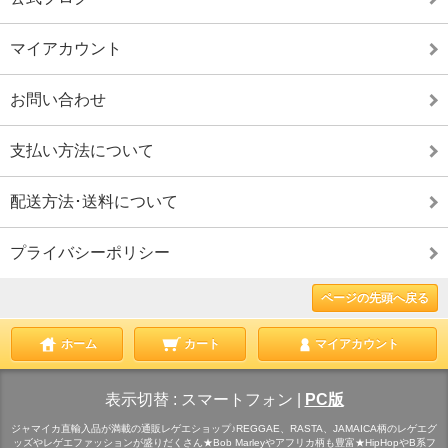
マイアカウント
お問い合わせ
支払い方法について
配送方法･送料について
プライバシーポリシー
ページの先頭へ戻る
ホーム
カート
マイアカウント
表示切替 :
スマートフォン
|
PC版
ジャマイカ直輸入品が満載の通販レゲエショップ♪REGGAE、RASTA、JAMAICA柄のレゲエグ
ッズやレゲエファッションが盛りだくさん★Bob Marleyやアフリカ柄も豊富★HipHopやB系フ